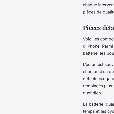
chaque intervent
Aaron
•
21 octobre 2025
•
7 min de lecture
pièces de qualit
Pièces dét
Voici les compos
d’iPhone. Parmi 
batterie, les bo
L’écran est souv
choc ou d’un dur
défectueux gara
remplacés plus 
quotidien.
La batterie, qua
temps et les cyc