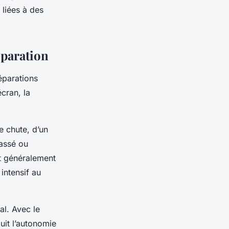
 liées à des
éparation
éparations
cran, la
e chute, d’un
cassé ou
nt généralement
intensif au
al. Avec le
uit l’autonomie