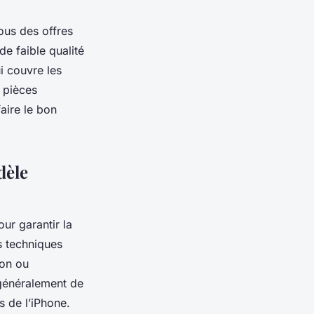
ous des offres
e faible qualité
i couvre les
 pièces
aire le bon
dèle
ur garantir la
s techniques
ion ou
 généralement de
s de l’iPhone.