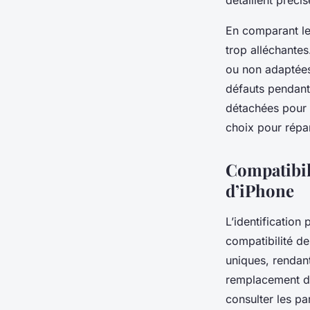
détaillent préci
En comparant les
trop alléchantes
ou non adaptées
défauts pendant
détachées pour 
choix pour répar
Compatibil
d’iPhone
L’identification
compatibilité d
uniques, rendant
remplacement de
consulter les pa