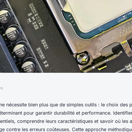
es
 guide d'achat des
e nécessite bien plus que de simples outils : le choix des
éterminant pour garantir durabilité et performance. Identifier
entielles
tiels, comprendre leurs caractéristiques et savoir où les a
ge contre les erreurs coûteuses. Cette approche méthodiqu