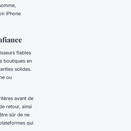
n somme,
ion iPhone
nfiance
sseurs fiables
es boutiques en
anties solides.
ine ou
ritères avant de
e retour, ainsi
être sûr de ne
 plateformes qui