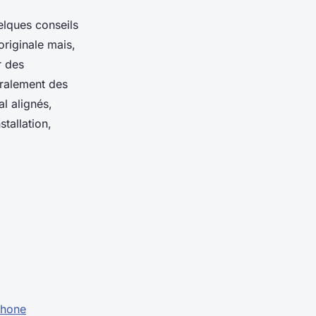
elques conseils
originale mais,
r des
éralement des
l alignés,
tallation,
:
phone