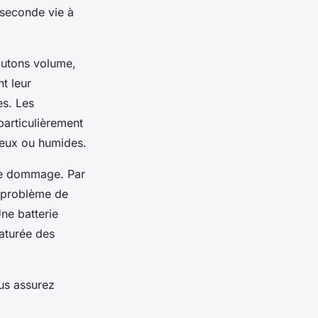
 seconde vie à
outons volume,
t leur
es. Les
particulièrement
éreux ou humides.
 de dommage. Par
n problème de
Une batterie
maturée des
us assurez