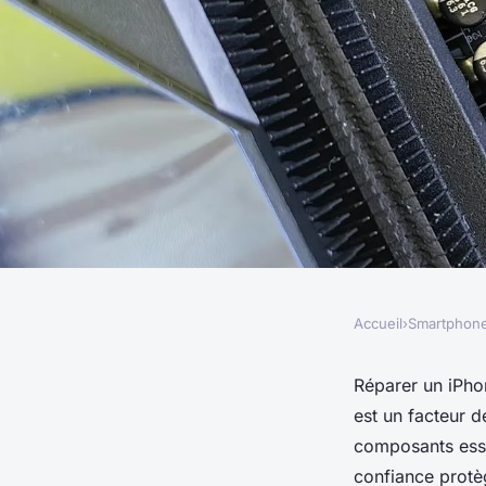
Accueil
›
Smartphon
SMARTPHONES
Réparation iphone :
Réparer un iPhon
est un facteur d
pièces détachées ess
composants essen
confiance protè