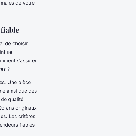
imales de votre
fiable
al de choisir
influe
omment s’assurer
res ?
res. Une pièce
le ainsi que des
 de qualité
écrans originaux
es. Les critères
vendeurs fiables