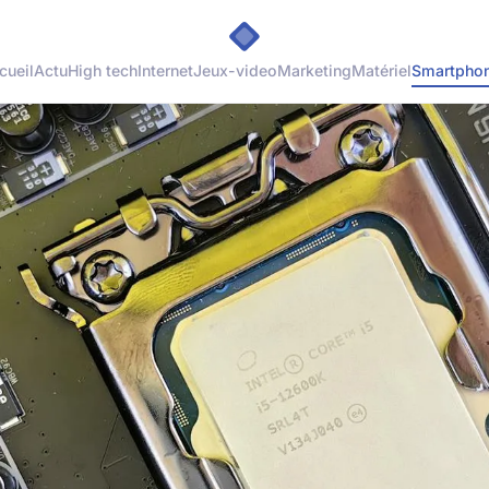
cueil
Actu
High tech
Internet
Jeux-video
Marketing
Matériel
Smartpho