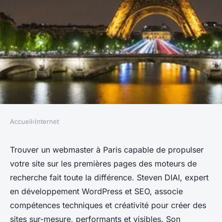
Accueil
›
Internet
INTERNET
Webmaster à paris : boostez
Trouver un webmaster à Paris capable de propulser
votre site sur les premières pages des moteurs de
votre visibilité en ligne
recherche fait toute la différence. Steven DIAI, expert
en développement WordPress et SEO, associe
Aaron
•
26 juillet 2025
•
5 min de lecture
compétences techniques et créativité pour créer des
sites sur-mesure, performants et visibles. Son